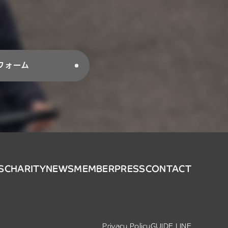
フォーム
S
CHARITY
NEWS
MEMBER
PRESS
CONTACT
Privacy Policy
GUIDE LINE