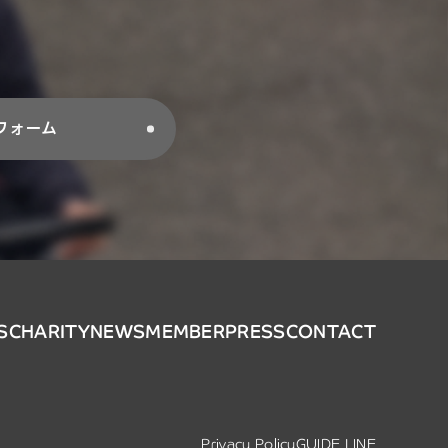
フォーム
S
CHARITY
NEWS
MEMBER
PRESS
CONTACT
Privacy Policy
GUIDE LINE