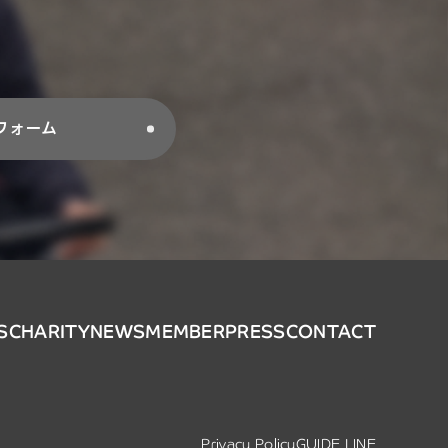
フォーム
S
CHARITY
NEWS
MEMBER
PRESS
CONTACT
Privacy Policy
GUIDE LINE