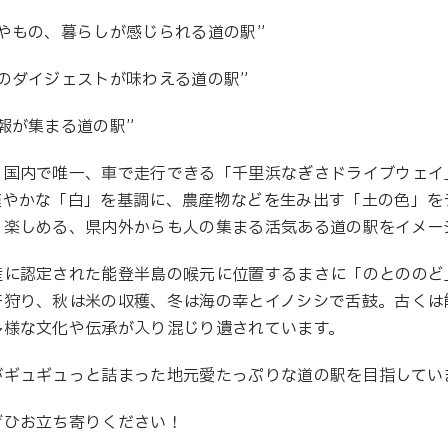
やもの、暮らしが感じられる道の駅”
のダイジェストが味わえる道の駅”
報が集まる道の駅”
国内で唯一、車で走行できる「千里浜なぎさドライブウェイ」
爽やかな「白」を基調に、農産物などを生み出す「土の色」を
り楽しめる、県内外からも人の集まる活気ある道の駅をイメー
産に認定された能登半島の喉元に位置するまさに「のとののど
干狩り、秋は米の収穫、冬は海の幸とイノシシで舌鼓。古くは
多様な文化や伝承が入り混じり遺されています。
がギュギュっと詰まった地元愛たっぷりな道の駅を目指してい
ぜひお立ち寄りください！