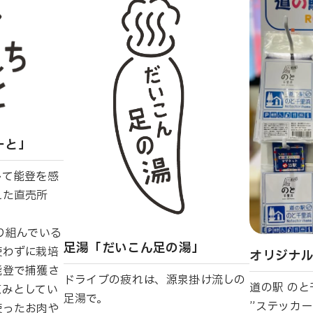
ーと」
して能登を感
えた直売所
り組んでいる
足湯「だいこん足の湯」
使わずに栽培
オリジナ
能登で捕獲さ
ドライブの疲れは、源泉掛け流しの
道の駅 の
恵みとしてい
足湯で。
”ステッカー
使ったお肉や