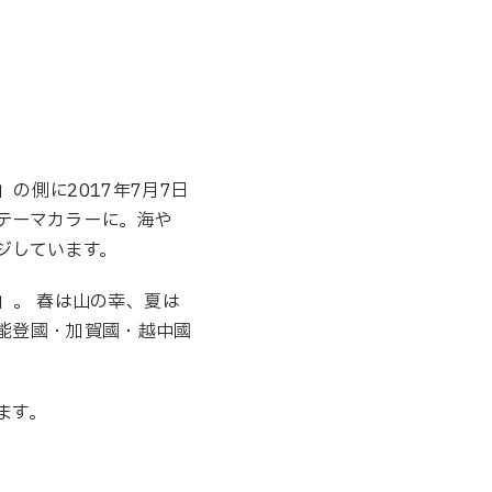
の側に2017年7月7日
テーマカラーに。海や
ジしています。
」。 春は山の幸、夏は
能登國・加賀國・越中國
ます。