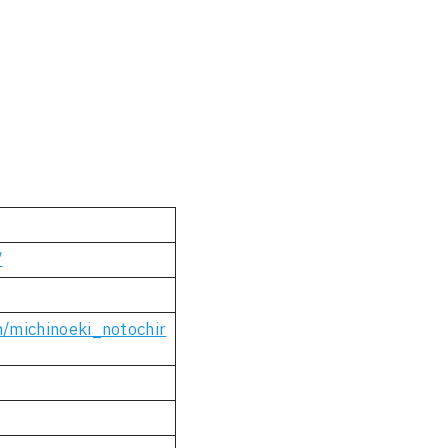
/
/michinoeki_notochir