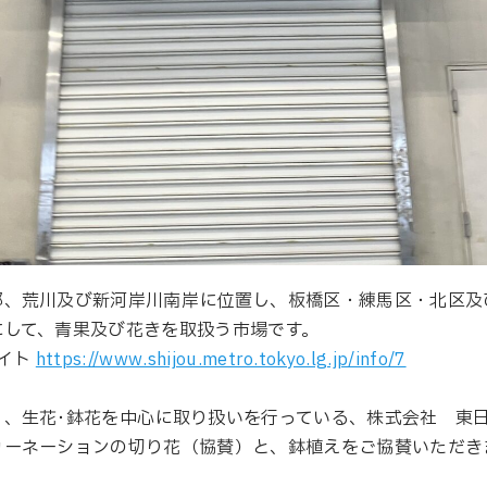
部、荒川及び新河岸川南岸に位置し、板橋区・練馬区・北区及
にして、青果及び花きを取扱う市場です。
サイト
https://www.shijou.metro.tokyo.lg.jp/info/7
、生花･鉢花を中心に取り扱いを行っている、株式会社 東日
カーネーションの切り花（協賛）と、鉢植えをご協賛いただき